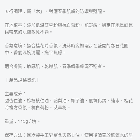
五行調理：屬「木」，對應春季肌膚的防禦與甦醒。
在地植萃：添加低溫艾草粉與杭白菊粉，能舒緩、穩定在地島嶼氣
候帶來的肌膚敏感不適。
香氛意境：揉合桂花吟香氛，洗沐時宛如漫步在盛開的春日花園
中，香氣溫婉清麗，撫平焦慮。
適合膚質：敏感肌、乾燥肌、春季轉季膚況不穩者。
｜產品規格資訊｜
主要成分：
甜杏仁油、棕櫚核仁油、酪梨油、椰子油、氫氧化鈉、純水、桂花
吟複方香氛、杭白菊粉、艾草粉。
重量：115g / 塊。
保存方法：因冷製手工皂富含天然甘油，使用後請置於能瀝水的皂