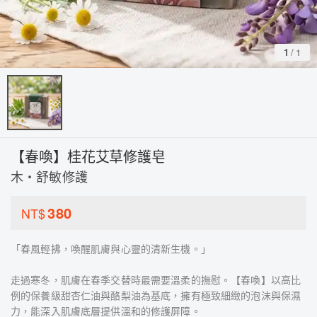
1
/
1
【春喚】桂花艾草修護皂
木・舒敏修護
380
NT$
「春風輕拂，喚醒肌膚與心靈的清新生機。」
走過寒冬，肌膚在春季交替時最需要溫柔的撫慰。【春喚】以高比
例的保養級甜杏仁油與酪梨油為基底，擁有極致細緻的泡沫與保濕
力，能深入肌膚底層提供溫和的修護屏障。