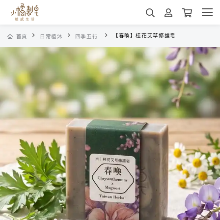
【春喚】桂花艾草修護皂
首頁
日常植沐
四季五行